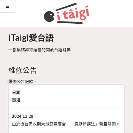
iTaigi愛台語
一部集結群眾編纂的開放台語辭典
維修公告
維修公告紀錄:
日期
事項
2024.11.29
由於後台仍收到大量惡意廣告，「貢獻新講法」暫且關閉。