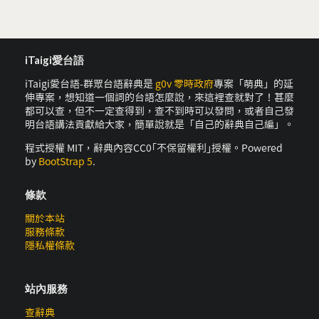
iTaigi愛台語
iTaigi愛台語-群眾台語辭典是
g0v 零時政府
專案「萌典」的延
伸專案，想知道一個詞的台語怎麼說，來這裡查就對了！甚麼
都可以查，但不一定查得到，查不到時可以發問，或者自己發
明台語講法貢獻給大家，簡單說就是「自己的辭典自己編」。
程式授權 MIT，辭典內容CC0｢不保留權利｣授權。Powered
by
BootStrap 5
.
條款
關於本站
服務條款
隱私權條款
站內服務
查辭典