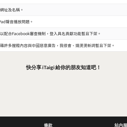
網址及名稱。
iPad聲音播放問題。
以配合Facebook審查機制，登入具名貢獻功能暫且下架。
雜許多腥羶內容與中國惡意廣告，我很會、燒燙燙新詞暫且下架。
快分享 iTaigi 給你的朋友知道吧！
條款
站內