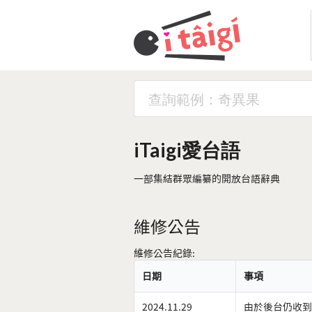
iTaigi愛台語
一部集結群眾編纂的開放台語辭典
維修公告
維修公告紀錄:
日期
事項
2024.11.29
由於後台仍收到