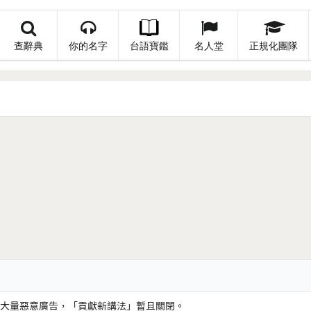
查辭典
你的名字
台語寶鑑
名人堂
正規化團隊
大量惡意廣告，「貢獻新講法」暫且關閉。