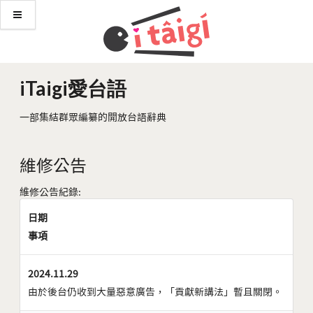
iTaigi愛台語
一部集結群眾編纂的開放台語辭典
維修公告
維修公告紀錄:
日期
事項
2024.11.29
由於後台仍收到大量惡意廣告，「貢獻新講法」暫且關閉。