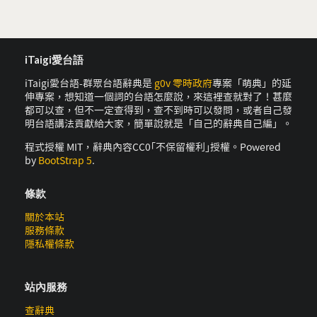
iTaigi愛台語
iTaigi愛台語-群眾台語辭典是
g0v 零時政府
專案「萌典」的延
伸專案，想知道一個詞的台語怎麼說，來這裡查就對了！甚麼
都可以查，但不一定查得到，查不到時可以發問，或者自己發
明台語講法貢獻給大家，簡單說就是「自己的辭典自己編」。
程式授權 MIT，辭典內容CC0｢不保留權利｣授權。Powered
by
BootStrap 5
.
條款
關於本站
服務條款
隱私權條款
站內服務
查辭典