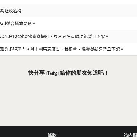
網址及名稱。
iPad聲音播放問題。
以配合Facebook審查機制，登入具名貢獻功能暫且下架。
雜許多腥羶內容與中國惡意廣告，我很會、燒燙燙新詞暫且下架。
快分享 iTaigi 給你的朋友知道吧！
條款
站內