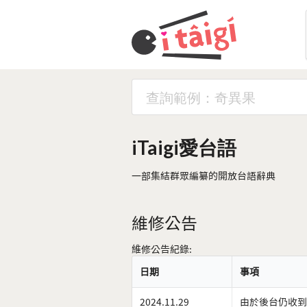
iTaigi愛台語
一部集結群眾編纂的開放台語辭典
維修公告
維修公告紀錄:
日期
事項
2024.11.29
由於後台仍收到