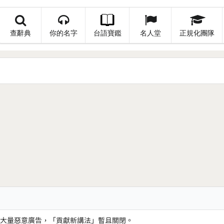
查辭典
你的名字
台語寶鑑
名人堂
正規化團隊
大量惡意廣告，「貢獻新講法」暫且關閉。