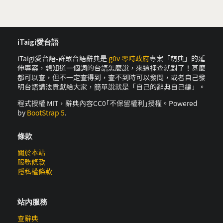
iTaigi愛台語
iTaigi愛台語-群眾台語辭典是
g0v 零時政府
專案「萌典」的延
伸專案，想知道一個詞的台語怎麼說，來這裡查就對了！甚麼
都可以查，但不一定查得到，查不到時可以發問，或者自己發
明台語講法貢獻給大家，簡單說就是「自己的辭典自己編」。
程式授權 MIT，辭典內容CC0｢不保留權利｣授權。Powered
by
BootStrap 5
.
條款
關於本站
服務條款
隱私權條款
站內服務
查辭典