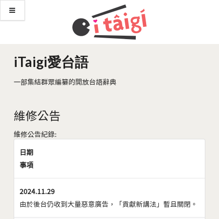
iTaigi愛台語
一部集結群眾編纂的開放台語辭典
維修公告
維修公告紀錄:
日期
事項
2024.11.29
由於後台仍收到大量惡意廣告，「貢獻新講法」暫且關閉。