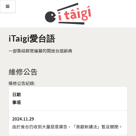
iTaigi愛台語
一部集結群眾編纂的開放台語辭典
維修公告
維修公告紀錄:
日期
事項
2024.11.29
由於後台仍收到大量惡意廣告，「貢獻新講法」暫且關閉。