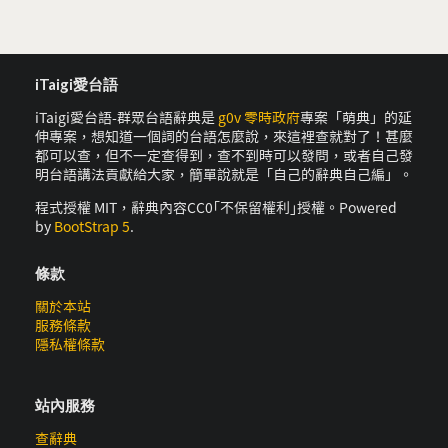
iTaigi愛台語
iTaigi愛台語-群眾台語辭典是
g0v 零時政府
專案「萌典」的延
伸專案，想知道一個詞的台語怎麼說，來這裡查就對了！甚麼
都可以查，但不一定查得到，查不到時可以發問，或者自己發
明台語講法貢獻給大家，簡單說就是「自己的辭典自己編」。
程式授權 MIT，辭典內容CC0｢不保留權利｣授權。Powered
by
BootStrap 5
.
條款
關於本站
服務條款
隱私權條款
站內服務
查辭典