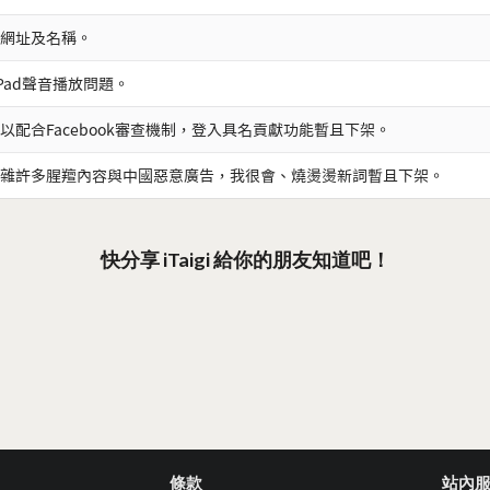
網址及名稱。
iPad聲音播放問題。
以配合Facebook審查機制，登入具名貢獻功能暫且下架。
雜許多腥羶內容與中國惡意廣告，我很會、燒燙燙新詞暫且下架。
快分享 iTaigi 給你的朋友知道吧！
條款
站內