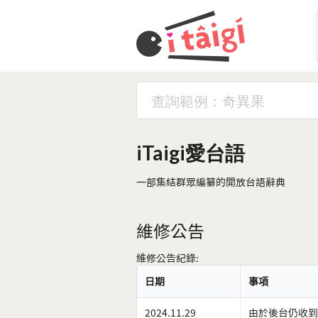
iTaigi愛台語
一部集結群眾編纂的開放台語辭典
維修公告
維修公告紀錄:
日期
事項
2024.11.29
由於後台仍收到