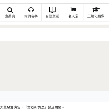
查辭典
你的名字
台語寶鑑
名人堂
正規化團隊
大量惡意廣告，「貢獻新講法」暫且關閉。