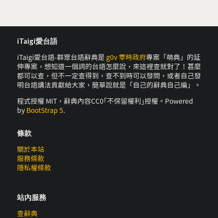
iTaigi愛台語
iTaigi愛台語-群眾台語辭典是
g0v 零時政府
專案「萌典」的延
伸專案，想知道一個詞的台語怎麼說，來這裡查就對了！甚麼
都可以查，但不一定查得到，查不到時可以發問，或者自己發
明台語講法貢獻給大家，簡單說就是「自己的辭典自己編」。
程式授權 MIT，辭典內容CC0｢不保留權利｣授權。Powered
by
BootStrap 5
.
條款
關於本站
服務條款
隱私權條款
站內服務
查辭典