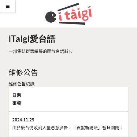
iTaigi愛台語
一部集結群眾編纂的開放台語辭典
維修公告
維修公告紀錄:
日期
事項
2024.11.29
由於後台仍收到大量惡意廣告，「貢獻新講法」暫且關閉。