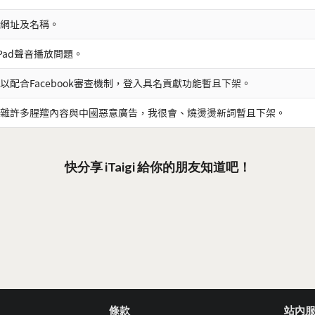
網址及名稱。
iPad聲音播放問題。
以配合Facebook審查機制，登入具名貢獻功能暫且下架。
雜許多腥羶內容與中國惡意廣告，我很會、燒燙燙新詞暫且下架。
快分享 iTaigi 給你的朋友知道吧！
條款
站內