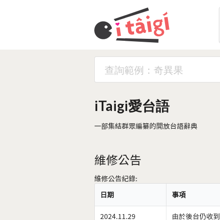
iTaigi愛台語
一部集結群眾編纂的開放台語辭典
維修公告
維修公告紀錄:
日期
事項
2024.11.29
由於後台仍收到