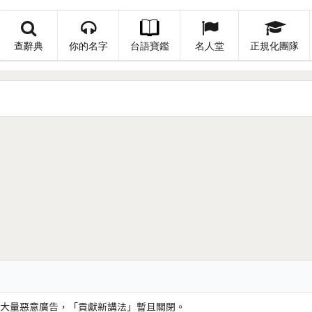
查辭典
你的名字
台語寶鑑
名人堂
正規化團隊
大量惡意廣告，「貢獻新講法」暫且關閉。