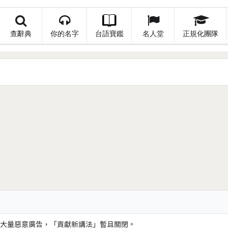
查辭典
你的名字
台語寶鑑
名人堂
正規化團隊
大量惡意廣告，「貢獻新講法」暫且關閉。