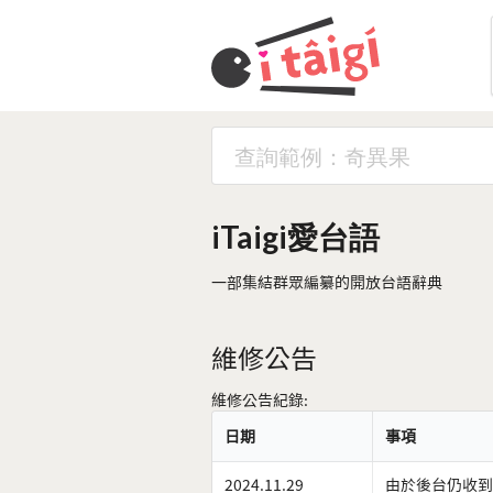
iTaigi愛台語
一部集結群眾編纂的開放台語辭典
維修公告
維修公告紀錄:
日期
事項
2024.11.29
由於後台仍收到