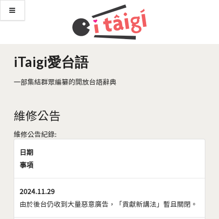
iTaigi愛台語
一部集結群眾編纂的開放台語辭典
維修公告
維修公告紀錄:
日期
事項
2024.11.29
由於後台仍收到大量惡意廣告，「貢獻新講法」暫且關閉。