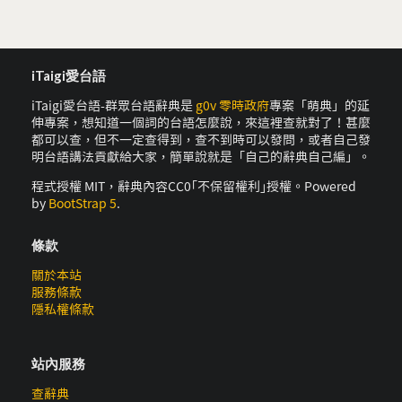
iTaigi愛台語
iTaigi愛台語-群眾台語辭典是
g0v 零時政府
專案「萌典」的延
伸專案，想知道一個詞的台語怎麼說，來這裡查就對了！甚麼
都可以查，但不一定查得到，查不到時可以發問，或者自己發
明台語講法貢獻給大家，簡單說就是「自己的辭典自己編」。
程式授權 MIT，辭典內容CC0｢不保留權利｣授權。Powered
by
BootStrap 5
.
條款
關於本站
服務條款
隱私權條款
站內服務
查辭典