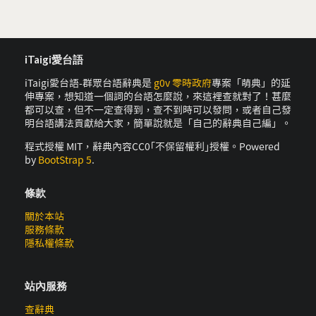
iTaigi愛台語
iTaigi愛台語-群眾台語辭典是
g0v 零時政府
專案「萌典」的延
伸專案，想知道一個詞的台語怎麼說，來這裡查就對了！甚麼
都可以查，但不一定查得到，查不到時可以發問，或者自己發
明台語講法貢獻給大家，簡單說就是「自己的辭典自己編」。
程式授權 MIT，辭典內容CC0｢不保留權利｣授權。Powered
by
BootStrap 5
.
條款
關於本站
服務條款
隱私權條款
站內服務
查辭典