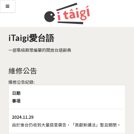
iTaigi愛台語
一部集結群眾編纂的開放台語辭典
維修公告
維修公告紀錄:
日期
事項
2024.11.29
由於後台仍收到大量惡意廣告，「貢獻新講法」暫且關閉。