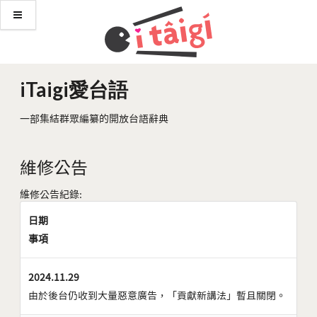
iTaigi愛台語
一部集結群眾編纂的開放台語辭典
維修公告
維修公告紀錄:
日期
事項
2024.11.29
由於後台仍收到大量惡意廣告，「貢獻新講法」暫且關閉。