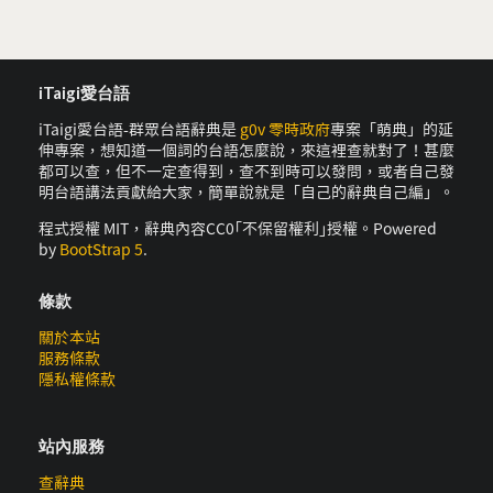
iTaigi愛台語
iTaigi愛台語-群眾台語辭典是
g0v 零時政府
專案「萌典」的延
伸專案，想知道一個詞的台語怎麼說，來這裡查就對了！甚麼
都可以查，但不一定查得到，查不到時可以發問，或者自己發
明台語講法貢獻給大家，簡單說就是「自己的辭典自己編」。
程式授權 MIT，辭典內容CC0｢不保留權利｣授權。Powered
by
BootStrap 5
.
條款
關於本站
服務條款
隱私權條款
站內服務
查辭典