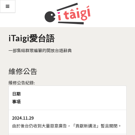
iTaigi愛台語
一部集結群眾編纂的開放台語辭典
維修公告
維修公告紀錄:
日期
事項
2024.11.29
由於後台仍收到大量惡意廣告，「貢獻新講法」暫且關閉。