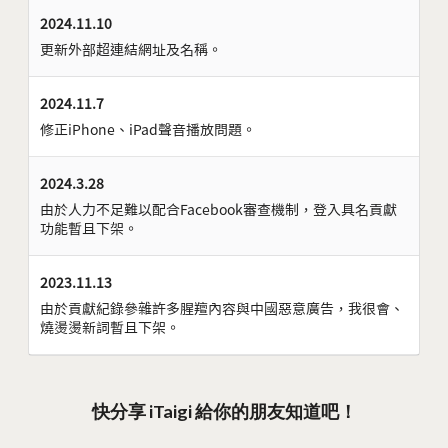
2024.11.10
更新外部超連結網址及名稱。
2024.11.7
修正iPhone、iPad聲音播放問題。
2024.3.28
由於人力不足難以配合Facebook審查機制，登入具名貢獻
功能暫且下架。
2023.11.13
由於貢獻紀錄參雜許多腥羶內容與中國惡意廣告，我很會、
燒燙燙新詞暫且下架。
快分享 iTaigi 給你的朋友知道吧！