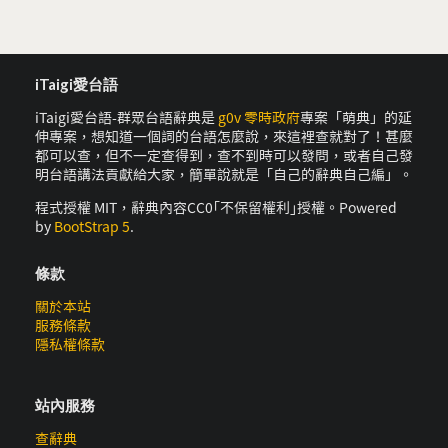
iTaigi愛台語
iTaigi愛台語-群眾台語辭典是
g0v 零時政府
專案「萌典」的延
伸專案，想知道一個詞的台語怎麼說，來這裡查就對了！甚麼
都可以查，但不一定查得到，查不到時可以發問，或者自己發
明台語講法貢獻給大家，簡單說就是「自己的辭典自己編」。
程式授權 MIT，辭典內容CC0｢不保留權利｣授權。Powered
by
BootStrap 5
.
條款
關於本站
服務條款
隱私權條款
站內服務
查辭典