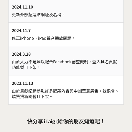
2024.11.10
更新外部超連結網址及名稱。
2024.11.7
修正iPhone、iPad聲音播放問題。
2024.3.28
由於人力不足難以配合Facebook審查機制，登入具名貢獻
功能暫且下架。
2023.11.13
由於貢獻紀錄參雜許多腥羶內容與中國惡意廣告，我很會、
燒燙燙新詞暫且下架。
快分享 iTaigi 給你的朋友知道吧！