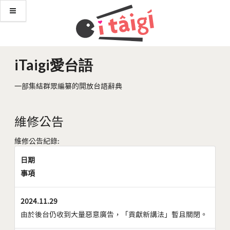
iTaigi愛台語
一部集結群眾編纂的開放台語辭典
維修公告
維修公告紀錄:
日期
事項
2024.11.29
由於後台仍收到大量惡意廣告，「貢獻新講法」暫且關閉。