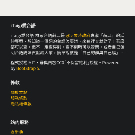
iTaigi愛台語
iTaigi愛台語-群眾台語辭典是
g0v 零時政府
專案「萌典」的延
伸專案，想知道一個詞的台語怎麼說，來這裡查就對了！甚麼
都可以查，但不一定查得到，查不到時可以發問，或者自己發
明台語講法貢獻給大家，簡單說就是「自己的辭典自己編」。
程式授權 MIT，辭典內容CC0｢不保留權利｣授權。Powered
by
BootStrap 5
.
條款
關於本站
服務條款
隱私權條款
站內服務
查辭典