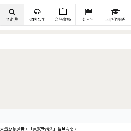
查辭典
你的名字
台語寶鑑
名人堂
正規化團隊
大量惡意廣告，「貢獻新講法」暫且關閉。