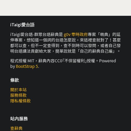
iTaigi愛台語
iTaigi愛台語-群眾台語辭典是
g0v 零時政府
專案「萌典」的延
伸專案，想知道一個詞的台語怎麼說，來這裡查就對了！甚麼
都可以查，但不一定查得到，查不到時可以發問，或者自己發
明台語講法貢獻給大家，簡單說就是「自己的辭典自己編」。
程式授權 MIT，辭典內容CC0｢不保留權利｣授權。Powered
by
BootStrap 5
.
條款
關於本站
服務條款
隱私權條款
站內服務
查辭典