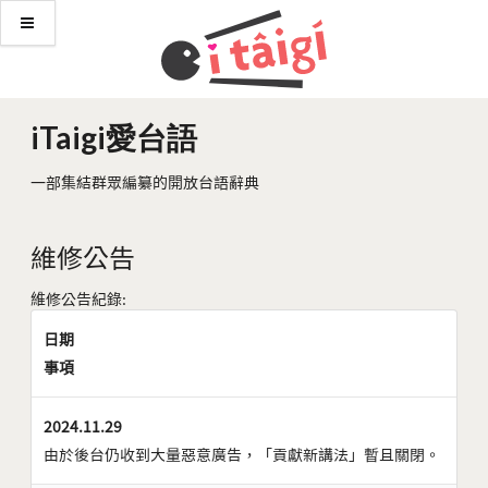
iTaigi愛台語
一部集結群眾編纂的開放台語辭典
維修公告
維修公告紀錄:
日期
事項
2024.11.29
由於後台仍收到大量惡意廣告，「貢獻新講法」暫且關閉。