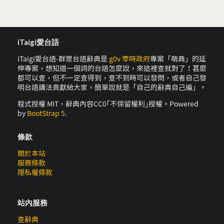
iTaigi愛台語
iTaigi愛台語-群眾台語辭典是
g0v 零時政府
專案「萌典」的延
伸專案，想知道一個詞的台語怎麼說，來這裡查就對了！甚麼
都可以查，但不一定查得到，查不到時可以發問，或者自己發
明台語講法貢獻給大家，簡單說就是「自己的辭典自己編」。
程式授權 MIT，辭典內容CC0｢不保留權利｣授權。Powered
by
BootStrap 5
.
條款
關於本站
服務條款
隱私權條款
站內服務
查辭典