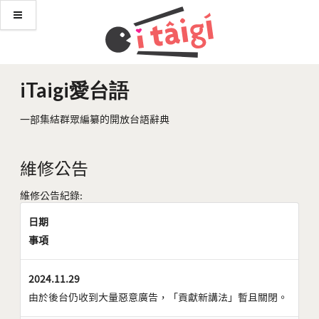
iTaigi愛台語
一部集結群眾編纂的開放台語辭典
維修公告
維修公告紀錄:
日期
事項
2024.11.29
由於後台仍收到大量惡意廣告，「貢獻新講法」暫且關閉。