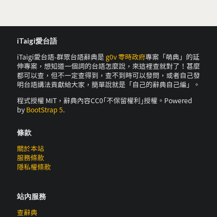
iTaigi愛台語
iTaigi愛台語-群眾台語辭典是
g0v 零時政府
專案「萌典」的延
伸專案，想知道一個詞的台語怎麼說，來這裡查就對了！甚麼
都可以查，但不一定查得到，查不到時可以發問，或者自己發
明台語講法貢獻給大家，簡單說就是「自己的辭典自己編」。
程式授權 MIT，辭典內容CC0｢不保留權利｣授權。Powered
by
BootStrap 5
.
條款
關於本站
服務條款
隱私權條款
站內服務
查辭典