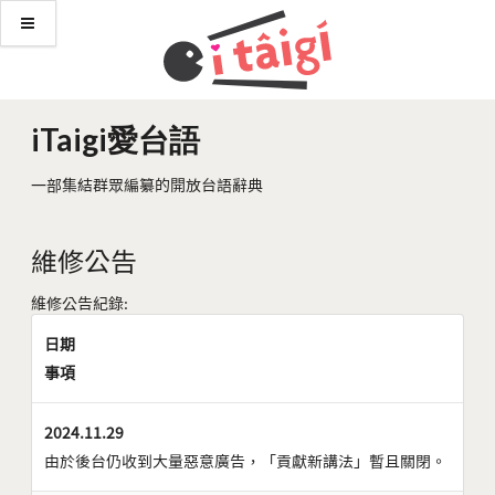
iTaigi愛台語
一部集結群眾編纂的開放台語辭典
維修公告
維修公告紀錄:
日期
事項
2024.11.29
由於後台仍收到大量惡意廣告，「貢獻新講法」暫且關閉。