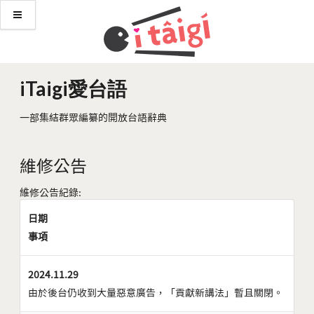
iTaigi愛台語
一部集結群眾編纂的開放台語辭典
維修公告
維修公告紀錄:
日期
事項
2024.11.29
由於後台仍收到大量惡意廣告，「貢獻新講法」暫且關閉。