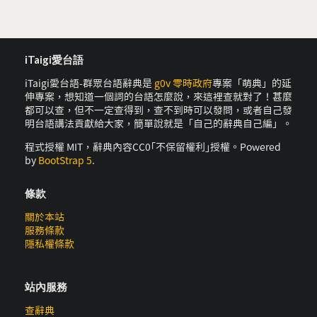
iTaigi愛台語
iTaigi愛台語-群眾台語辭典是
g0v 零時政府
專案「萌典」的延
伸專案，想知道一個詞的台語怎麼說，來這裡查就對了！甚麼
都可以查，但不一定查得到，查不到時可以發問，或者自己發
明台語講法貢獻給大家，簡單說就是「自己的辭典自己編」。
程式授權 MIT，辭典內容CC0｢不保留權利｣授權。Powered
by
BootStrap 5
.
條款
關於本站
服務條款
隱私權條款
站內服務
查辭典