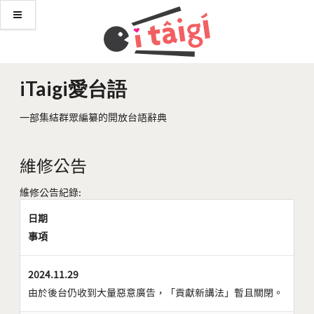
iTaigi愛台語
一部集結群眾編纂的開放台語辭典
維修公告
維修公告紀錄:
日期
事項
2024.11.29
由於後台仍收到大量惡意廣告，「貢獻新講法」暫且關閉。