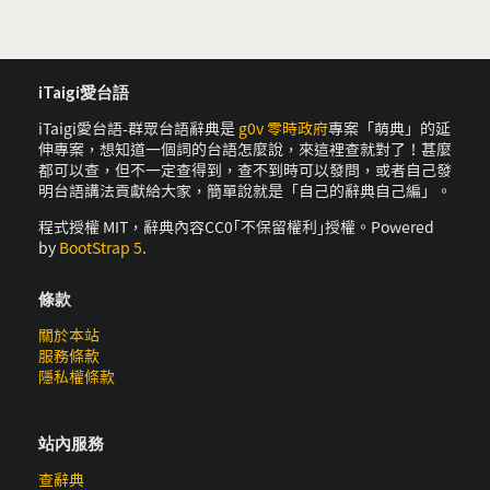
iTaigi愛台語
iTaigi愛台語-群眾台語辭典是
g0v 零時政府
專案「萌典」的延
伸專案，想知道一個詞的台語怎麼說，來這裡查就對了！甚麼
都可以查，但不一定查得到，查不到時可以發問，或者自己發
明台語講法貢獻給大家，簡單說就是「自己的辭典自己編」。
程式授權 MIT，辭典內容CC0｢不保留權利｣授權。Powered
by
BootStrap 5
.
條款
關於本站
服務條款
隱私權條款
站內服務
查辭典