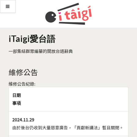
iTaigi愛台語
一部集結群眾編纂的開放台語辭典
維修公告
維修公告紀錄:
日期
事項
2024.11.29
由於後台仍收到大量惡意廣告，「貢獻新講法」暫且關閉。