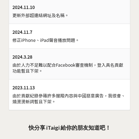
2024.11.10
更新外部超連結網址及名稱。
2024.11.7
修正iPhone、iPad聲音播放問題。
2024.3.28
由於人力不足難以配合Facebook審查機制，登入具名貢獻
功能暫且下架。
2023.11.13
由於貢獻紀錄參雜許多腥羶內容與中國惡意廣告，我很會、
燒燙燙新詞暫且下架。
快分享 iTaigi 給你的朋友知道吧！