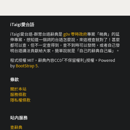
iTaigi愛台語
iTaigi愛台語-群眾台語辭典是
g0v 零時政府
專案「萌典」的延
伸專案，想知道一個詞的台語怎麼說，來這裡查就對了！甚麼
都可以查，但不一定查得到，查不到時可以發問，或者自己發
明台語講法貢獻給大家，簡單說就是「自己的辭典自己編」。
程式授權 MIT，辭典內容CC0｢不保留權利｣授權。Powered
by
BootStrap 5
.
條款
關於本站
服務條款
隱私權條款
站內服務
查辭典