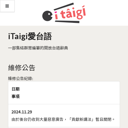
iTaigi愛台語
一部集結群眾編纂的開放台語辭典
維修公告
維修公告紀錄:
日期
事項
2024.11.29
由於後台仍收到大量惡意廣告，「貢獻新講法」暫且關閉。