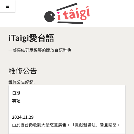
iTaigi愛台語
一部集結群眾編纂的開放台語辭典
維修公告
維修公告紀錄:
日期
事項
2024.11.29
由於後台仍收到大量惡意廣告，「貢獻新講法」暫且關閉。