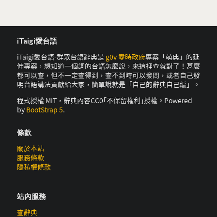
iTaigi愛台語
iTaigi愛台語-群眾台語辭典是
g0v 零時政府
專案「萌典」的延
伸專案，想知道一個詞的台語怎麼說，來這裡查就對了！甚麼
都可以查，但不一定查得到，查不到時可以發問，或者自己發
明台語講法貢獻給大家，簡單說就是「自己的辭典自己編」。
程式授權 MIT，辭典內容CC0｢不保留權利｣授權。Powered
by
BootStrap 5
.
條款
關於本站
服務條款
隱私權條款
站內服務
查辭典