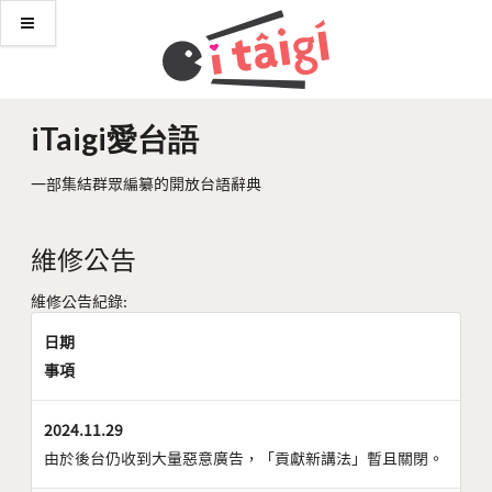
iTaigi愛台語
一部集結群眾編纂的開放台語辭典
維修公告
維修公告紀錄:
日期
事項
2024.11.29
由於後台仍收到大量惡意廣告，「貢獻新講法」暫且關閉。