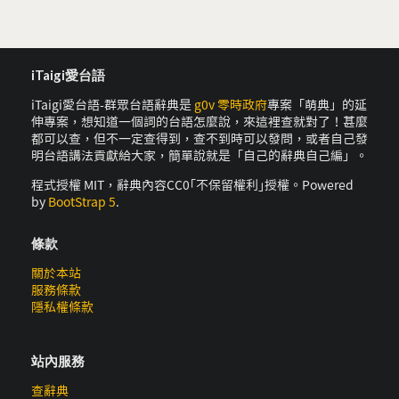
iTaigi愛台語
iTaigi愛台語-群眾台語辭典是
g0v 零時政府
專案「萌典」的延
伸專案，想知道一個詞的台語怎麼說，來這裡查就對了！甚麼
都可以查，但不一定查得到，查不到時可以發問，或者自己發
明台語講法貢獻給大家，簡單說就是「自己的辭典自己編」。
程式授權 MIT，辭典內容CC0｢不保留權利｣授權。Powered
by
BootStrap 5
.
條款
關於本站
服務條款
隱私權條款
站內服務
查辭典