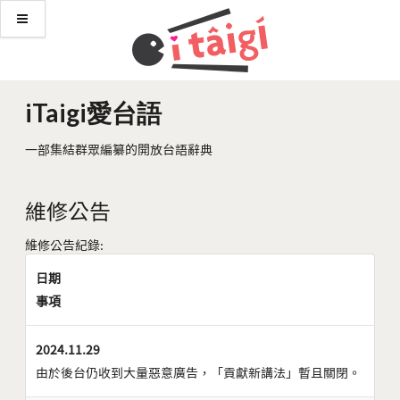
iTaigi愛台語
一部集結群眾編纂的開放台語辭典
維修公告
維修公告紀錄:
日期
事項
2024.11.29
由於後台仍收到大量惡意廣告，「貢獻新講法」暫且關閉。