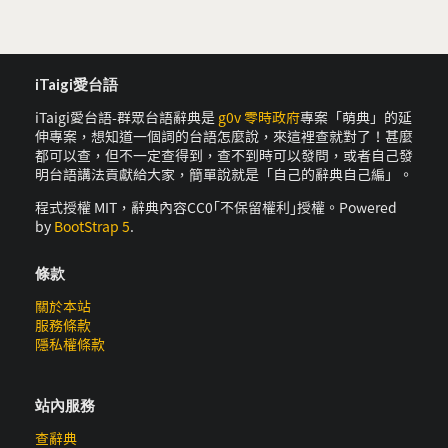
iTaigi愛台語
iTaigi愛台語-群眾台語辭典是
g0v 零時政府
專案「萌典」的延
伸專案，想知道一個詞的台語怎麼說，來這裡查就對了！甚麼
都可以查，但不一定查得到，查不到時可以發問，或者自己發
明台語講法貢獻給大家，簡單說就是「自己的辭典自己編」。
程式授權 MIT，辭典內容CC0｢不保留權利｣授權。Powered
by
BootStrap 5
.
條款
關於本站
服務條款
隱私權條款
站內服務
查辭典