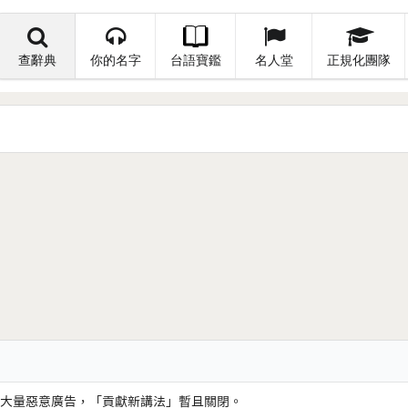
查辭典
你的名字
台語寶鑑
名人堂
正規化團隊
大量惡意廣告，「貢獻新講法」暫且關閉。