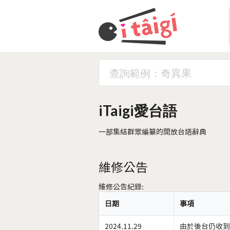
iTaigi愛台語
一部集結群眾編纂的開放台語辭典
維修公告
維修公告紀錄:
日期
事項
2024.11.29
由於後台仍收到