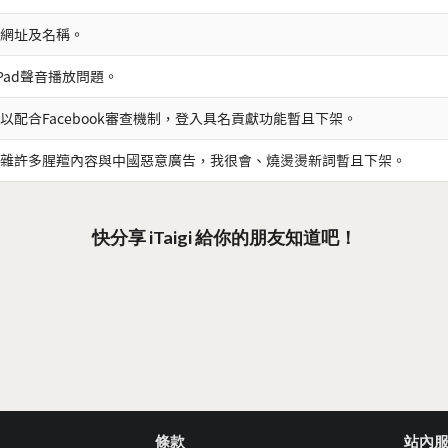
網址及名稱。
iPad聲音播放問題。
以配合Facebook審查機制，登入具名貢獻功能暫且下架。
雜許多腥羶內容與中國惡意廣告，我很會、燒燙燙新詞暫且下架。
快分享 iTaigi 給你的朋友知道吧！
條款
站內