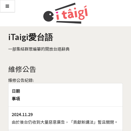
iTaigi愛台語
一部集結群眾編纂的開放台語辭典
維修公告
維修公告紀錄:
日期
事項
2024.11.29
由於後台仍收到大量惡意廣告，「貢獻新講法」暫且關閉。