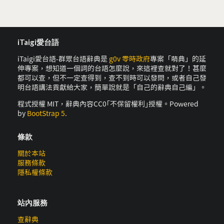
iTaigi愛台語
iTaigi愛台語-群眾台語辭典是
g0v 零時政府
專案「萌典」的延
伸專案，想知道一個詞的台語怎麼說，來這裡查就對了！甚麼
都可以查，但不一定查得到，查不到時可以發問，或者自己發
明台語講法貢獻給大家，簡單說就是「自己的辭典自己編」。
程式授權 MIT，辭典內容CC0｢不保留權利｣授權。Powered
by
BootStrap 5
.
條款
關於本站
服務條款
隱私權條款
站內服務
查辭典