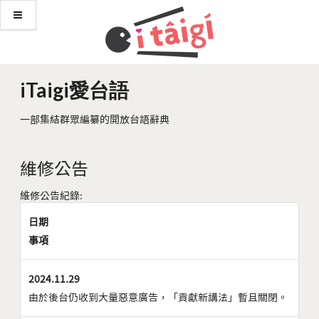
iTaigi愛台語
一部集結群眾編纂的開放台語辭典
維修公告
維修公告紀錄:
日期
事項
2024.11.29
由於後台仍收到大量惡意廣告，「貢獻新講法」暫且關閉。