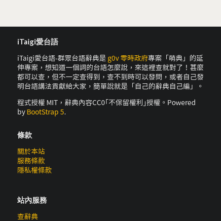
iTaigi愛台語
iTaigi愛台語-群眾台語辭典是
g0v 零時政府
專案「萌典」的延
伸專案，想知道一個詞的台語怎麼說，來這裡查就對了！甚麼
都可以查，但不一定查得到，查不到時可以發問，或者自己發
明台語講法貢獻給大家，簡單說就是「自己的辭典自己編」。
程式授權 MIT，辭典內容CC0｢不保留權利｣授權。Powered
by
BootStrap 5
.
條款
關於本站
服務條款
隱私權條款
站內服務
查辭典