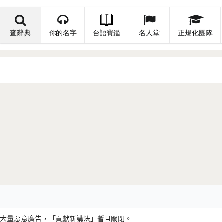
查辭典
你的名字
台語寶鑑
名人堂
正規化團隊
大量惡意廣告，「貢獻新講法」暫且關閉。