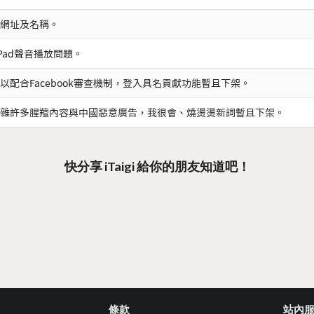
網址及名稱。
iPad聲音播放問題。
以配合Facebook審查機制，登入具名貢獻功能暫且下架。
雜許多腥羶內容與中國惡意廣告，我很會、燒燙燙新詞暫且下架。
快分享 iTaigi 給你的朋友知道吧！
條款
站內