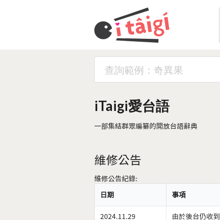
iTaigi愛台語
一部集結群眾編纂的開放台語辭典
維修公告
維修公告紀錄:
日期
事項
2024.11.29
由於後台仍收到