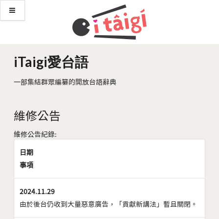
iTaigi愛台語
一部集結群眾編纂的開放台語辭典
維修公告
維修公告紀錄:
日期
事項
2024.11.29
由於後台仍收到大量惡意廣告，「貢獻新講法」暫且關閉。