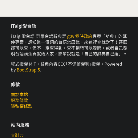
iTaigi愛台語
iTaigi愛台語-群眾台語辭典是
g0v 零時政府
專案「萌典」的延
伸專案，想知道一個詞的台語怎麼說，來這裡查就對了！甚麼
都可以查，但不一定查得到，查不到時可以發問，或者自己發
明台語講法貢獻給大家，簡單說就是「自己的辭典自己編」。
程式授權 MIT，辭典內容CC0｢不保留權利｣授權。Powered
by
BootStrap 5
.
條款
關於本站
服務條款
隱私權條款
站內服務
查辭典