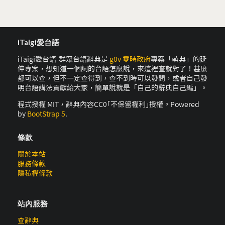
iTaigi愛台語
iTaigi愛台語-群眾台語辭典是
g0v 零時政府
專案「萌典」的延
伸專案，想知道一個詞的台語怎麼說，來這裡查就對了！甚麼
都可以查，但不一定查得到，查不到時可以發問，或者自己發
明台語講法貢獻給大家，簡單說就是「自己的辭典自己編」。
程式授權 MIT，辭典內容CC0｢不保留權利｣授權。Powered
by
BootStrap 5
.
條款
關於本站
服務條款
隱私權條款
站內服務
查辭典