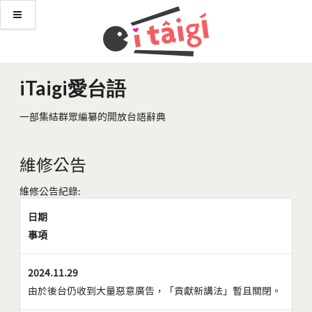
iTaigi愛台語
一部集結群眾編纂的開放台語辭典
維修公告
維修公告紀錄:
日期
事項
2024.11.29
由於後台仍收到大量惡意廣告，「貢獻新講法」暫且關閉。