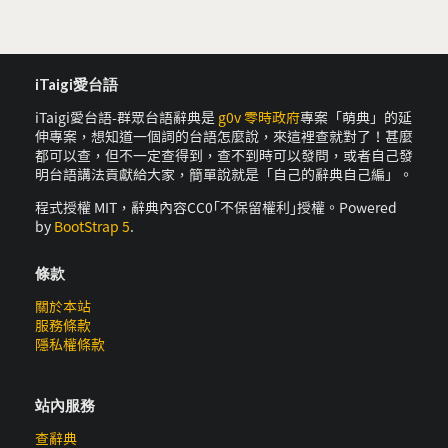
iTaigi愛台語
iTaigi愛台語-群眾台語辭典是
g0v 零時政府
專案「萌典」的延
伸專案，想知道一個詞的台語怎麼說，來這裡查就對了！甚麼
都可以查，但不一定查得到，查不到時可以發問，或者自己發
明台語講法貢獻給大家，簡單說就是「自己的辭典自己編」。
程式授權 MIT，辭典內容CC0｢不保留權利｣授權。Powered
by
BootStrap 5
.
條款
關於本站
服務條款
隱私權條款
站內服務
查辭典