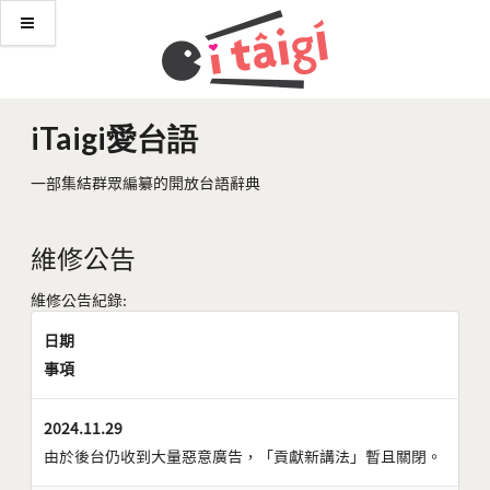
iTaigi愛台語
一部集結群眾編纂的開放台語辭典
維修公告
維修公告紀錄:
日期
事項
2024.11.29
由於後台仍收到大量惡意廣告，「貢獻新講法」暫且關閉。