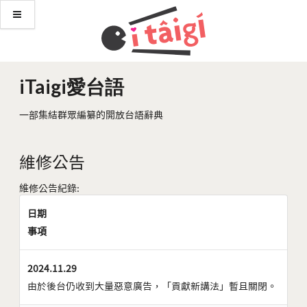
iTaigi愛台語
一部集結群眾編纂的開放台語辭典
維修公告
維修公告紀錄:
日期
事項
2024.11.29
由於後台仍收到大量惡意廣告，「貢獻新講法」暫且關閉。