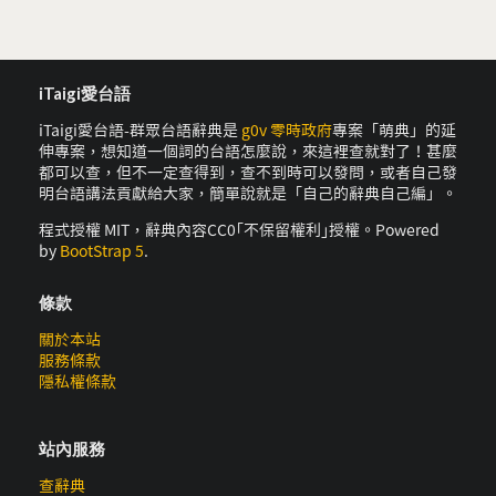
iTaigi愛台語
iTaigi愛台語-群眾台語辭典是
g0v 零時政府
專案「萌典」的延
伸專案，想知道一個詞的台語怎麼說，來這裡查就對了！甚麼
都可以查，但不一定查得到，查不到時可以發問，或者自己發
明台語講法貢獻給大家，簡單說就是「自己的辭典自己編」。
程式授權 MIT，辭典內容CC0｢不保留權利｣授權。Powered
by
BootStrap 5
.
條款
關於本站
服務條款
隱私權條款
站內服務
查辭典