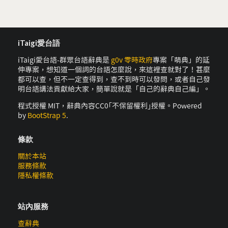
iTaigi愛台語
iTaigi愛台語-群眾台語辭典是
g0v 零時政府
專案「萌典」的延
伸專案，想知道一個詞的台語怎麼說，來這裡查就對了！甚麼
都可以查，但不一定查得到，查不到時可以發問，或者自己發
明台語講法貢獻給大家，簡單說就是「自己的辭典自己編」。
程式授權 MIT，辭典內容CC0｢不保留權利｣授權。Powered
by
BootStrap 5
.
條款
關於本站
服務條款
隱私權條款
站內服務
查辭典