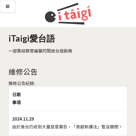
iTaigi愛台語
一部集結群眾編纂的開放台語辭典
維修公告
維修公告紀錄:
日期
事項
2024.11.29
由於後台仍收到大量惡意廣告，「貢獻新講法」暫且關閉。