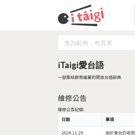
iTaigi愛台語
一部集結群眾編纂的開放台語辭典
維修公告
維修公告紀錄:
日期
事項
2024.11.29
由於後台仍收到