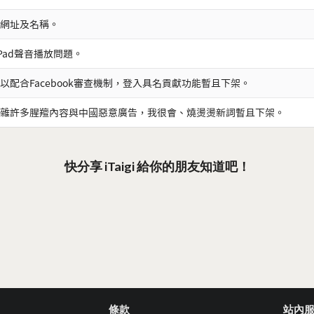
網址及名稱。
iPad聲音播放問題。
以配合Facebook審查機制，登入具名貢獻功能暫且下架。
雜許多腥羶內容與中國惡意廣告，我很會、燒燙燙新詞暫且下架。
快分享 iTaigi 給你的朋友知道吧！
條款
站內