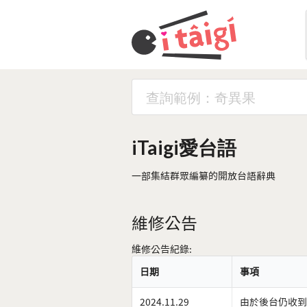
iTaigi愛台語
一部集結群眾編纂的開放台語辭典
維修公告
維修公告紀錄:
日期
事項
2024.11.29
由於後台仍收到