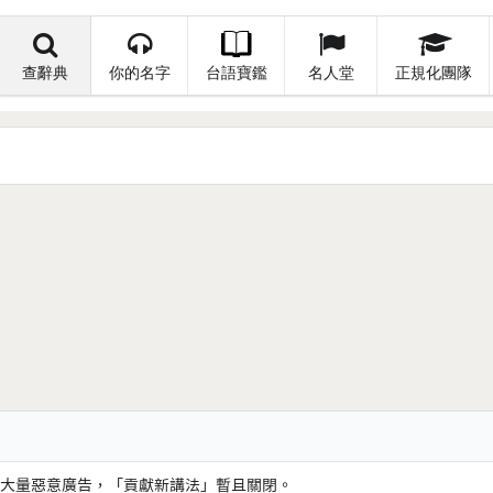
查辭典
你的名字
台語寶鑑
名人堂
正規化團隊
大量惡意廣告，「貢獻新講法」暫且關閉。