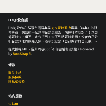
iTaigi愛台語
iTaigi愛台語-群眾台語辭典是
g0v 零時政府
專案「萌典」的延
伸專案，想知道一個詞的台語怎麼說，來這裡查就對了！甚麼
都可以查，但不一定查得到，查不到時可以發問，或者自己發
明台語講法貢獻給大家，簡單說就是「自己的辭典自己編」。
程式授權 MIT，辭典內容CC0｢不保留權利｣授權。Powered
by
BootStrap 5
.
條款
關於本站
服務條款
隱私權條款
站內服務
查辭典