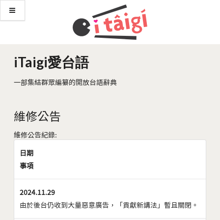
iTaigi愛台語
一部集結群眾編纂的開放台語辭典
維修公告
維修公告紀錄:
日期
事項
2024.11.29
由於後台仍收到大量惡意廣告，「貢獻新講法」暫且關閉。