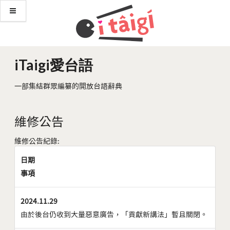
iTaigi愛台語
一部集結群眾編纂的開放台語辭典
維修公告
維修公告紀錄:
日期
事項
2024.11.29
由於後台仍收到大量惡意廣告，「貢獻新講法」暫且關閉。