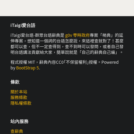
iTaigi愛台語
iTaigi愛台語-群眾台語辭典是
g0v 零時政府
專案「萌典」的延
伸專案，想知道一個詞的台語怎麼說，來這裡查就對了！甚麼
都可以查，但不一定查得到，查不到時可以發問，或者自己發
明台語講法貢獻給大家，簡單說就是「自己的辭典自己編」。
程式授權 MIT，辭典內容CC0｢不保留權利｣授權。Powered
by
BootStrap 5
.
條款
關於本站
服務條款
隱私權條款
站內服務
查辭典