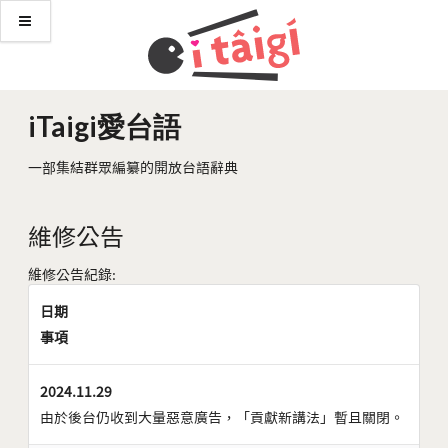
iTaigi愛台語
一部集結群眾編纂的開放台語辭典
維修公告
維修公告紀錄:
日期
事項
2024.11.29
由於後台仍收到大量惡意廣告，「貢獻新講法」暫且關閉。