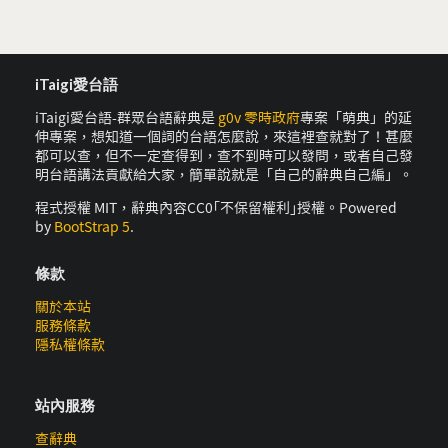
iTaigi愛台語
iTaigi愛台語-群眾台語辭典是
g0v 零時政府
專案「萌典」的延
伸專案，想知道一個詞的台語怎麼說，來這裡查就對了！甚麼
都可以查，但不一定查得到，查不到時可以發問，或者自己發
明台語講法貢獻給大家，簡單說就是「自己的辭典自己編」。
程式授權 MIT，辭典內容CC0｢不保留權利｣授權。Powered
by
BootStrap 5
.
條款
關於本站
服務條款
隱私權條款
站內服務
查辭典