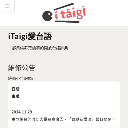
iTaigi愛台語
一部集結群眾編纂的開放台語辭典
維修公告
維修公告紀錄:
日期
事項
2024.11.29
由於後台仍收到大量惡意廣告，「貢獻新講法」暫且關閉。