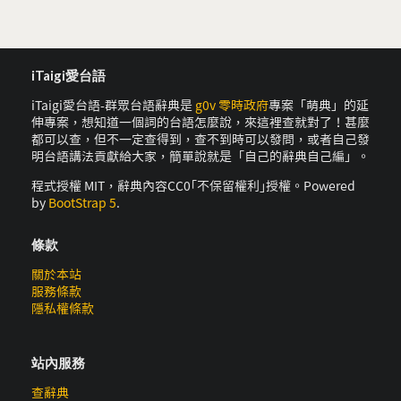
iTaigi愛台語
iTaigi愛台語-群眾台語辭典是
g0v 零時政府
專案「萌典」的延
伸專案，想知道一個詞的台語怎麼說，來這裡查就對了！甚麼
都可以查，但不一定查得到，查不到時可以發問，或者自己發
明台語講法貢獻給大家，簡單說就是「自己的辭典自己編」。
程式授權 MIT，辭典內容CC0｢不保留權利｣授權。Powered
by
BootStrap 5
.
條款
關於本站
服務條款
隱私權條款
站內服務
查辭典