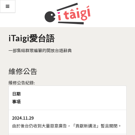
iTaigi愛台語
一部集結群眾編纂的開放台語辭典
維修公告
維修公告紀錄:
日期
事項
2024.11.29
由於後台仍收到大量惡意廣告，「貢獻新講法」暫且關閉。