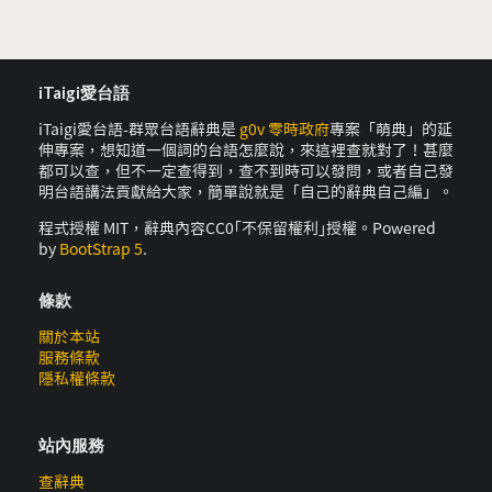
iTaigi愛台語
iTaigi愛台語-群眾台語辭典是
g0v 零時政府
專案「萌典」的延
伸專案，想知道一個詞的台語怎麼說，來這裡查就對了！甚麼
都可以查，但不一定查得到，查不到時可以發問，或者自己發
明台語講法貢獻給大家，簡單說就是「自己的辭典自己編」。
程式授權 MIT，辭典內容CC0｢不保留權利｣授權。Powered
by
BootStrap 5
.
條款
關於本站
服務條款
隱私權條款
站內服務
查辭典