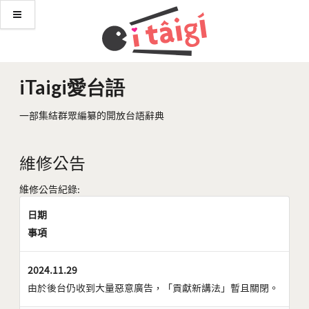
iTaigi愛台語
一部集結群眾編纂的開放台語辭典
維修公告
維修公告紀錄:
日期
事項
2024.11.29
由於後台仍收到大量惡意廣告，「貢獻新講法」暫且關閉。