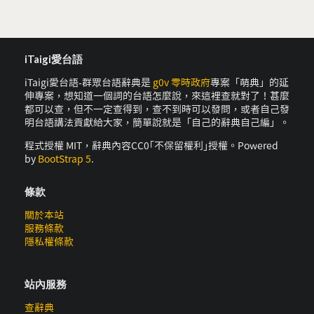
iTaigi愛台語
iTaigi愛台語-群眾台語辭典是
g0v 零時政府
專案「萌典」的延
伸專案，想知道一個詞的台語怎麼說，來這裡查就對了！甚麼
都可以查，但不一定查得到，查不到時可以發問，或者自己發
明台語講法貢獻給大家，簡單說就是「自己的辭典自己編」。
程式授權 MIT，辭典內容CC0｢不保留權利｣授權。Powered
by
BootStrap 5
.
條款
關於本站
服務條款
隱私權條款
站內服務
查辭典