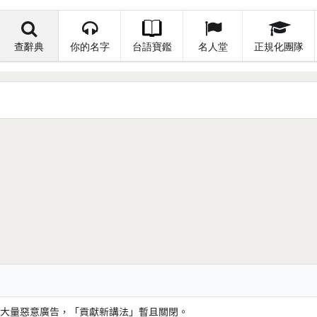
查辭典
你的名字
台語寶鑑
名人堂
正規化團隊
大量惡意廣告，「貢獻新講法」暫且關閉。