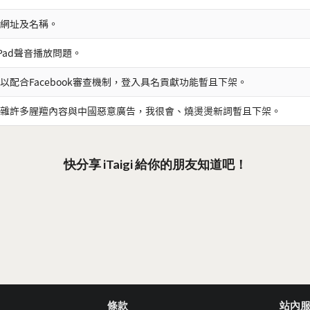
網址及名稱。
iPad聲音播放問題。
以配合Facebook審查機制，登入具名貢獻功能暫且下架。
雜許多腥羶內容與中國惡意廣告，我很會、燒燙燙新詞暫且下架。
快分享 iTaigi 給你的朋友知道吧！
條款
站內