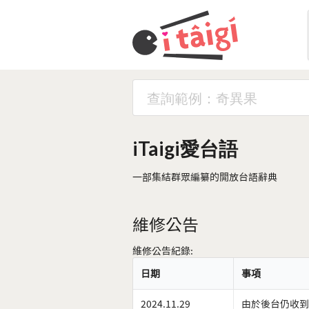
iTaigi愛台語
一部集結群眾編纂的開放台語辭典
維修公告
維修公告紀錄:
日期
事項
2024.11.29
由於後台仍收到