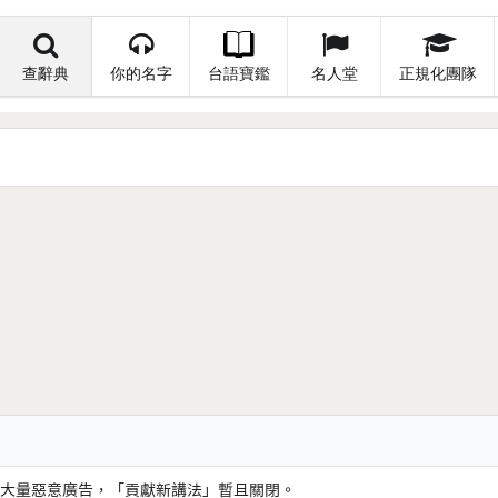
查辭典
你的名字
台語寶鑑
名人堂
正規化團隊
大量惡意廣告，「貢獻新講法」暫且關閉。