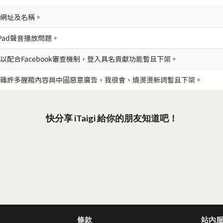
網址及名稱。
iPad聲音播放問題。
以配合Facebook審查機制，登入具名貢獻功能暫且下架。
雜許多腥羶內容與中國惡意廣告，我很會、燒燙燙新詞暫且下架。
快分享 iTaigi 給你的朋友知道吧！
條款
站內