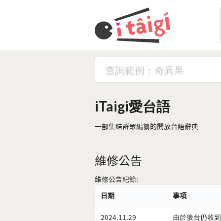
iTaigi愛台語
一部集結群眾編纂的開放台語辭典
維修公告
維修公告紀錄:
日期
事項
2024.11.29
由於後台仍收到