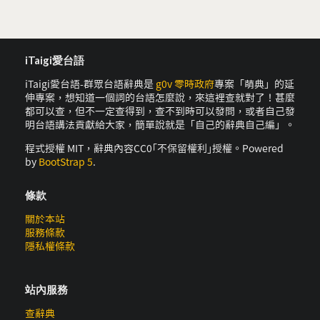
iTaigi愛台語
iTaigi愛台語-群眾台語辭典是
g0v 零時政府
專案「萌典」的延
伸專案，想知道一個詞的台語怎麼說，來這裡查就對了！甚麼
都可以查，但不一定查得到，查不到時可以發問，或者自己發
明台語講法貢獻給大家，簡單說就是「自己的辭典自己編」。
程式授權 MIT，辭典內容CC0｢不保留權利｣授權。Powered
by
BootStrap 5
.
條款
關於本站
服務條款
隱私權條款
站內服務
查辭典