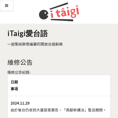
iTaigi愛台語
一部集結群眾編纂的開放台語辭典
維修公告
維修公告紀錄:
日期
事項
2024.11.29
由於後台仍收到大量惡意廣告，「貢獻新講法」暫且關閉。