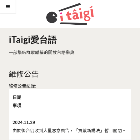
iTaigi愛台語
一部集結群眾編纂的開放台語辭典
維修公告
維修公告紀錄:
日期
事項
2024.11.29
由於後台仍收到大量惡意廣告，「貢獻新講法」暫且關閉。