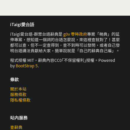
iTaigi愛台語
iTaigi愛台語-群眾台語辭典是
g0v 零時政府
專案「萌典」的延
伸專案，想知道一個詞的台語怎麼說，來這裡查就對了！甚麼
都可以查，但不一定查得到，查不到時可以發問，或者自己發
明台語講法貢獻給大家，簡單說就是「自己的辭典自己編」。
程式授權 MIT，辭典內容CC0｢不保留權利｣授權。Powered
by
BootStrap 5
.
條款
關於本站
服務條款
隱私權條款
站內服務
查辭典