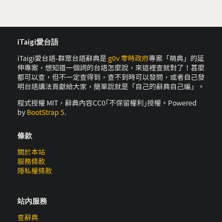
iTaigi愛台語
iTaigi愛台語-群眾台語辭典是
g0v 零時政府
專案「萌典」的延
伸專案，想知道一個詞的台語怎麼說，來這裡查就對了！甚麼
都可以查，但不一定查得到，查不到時可以發問，或者自己發
明台語講法貢獻給大家，簡單說就是「自己的辭典自己編」。
程式授權 MIT，辭典內容CC0｢不保留權利｣授權。Powered
by
BootStrap 5
.
條款
關於本站
服務條款
隱私權條款
站內服務
查辭典