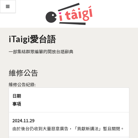
iTaigi愛台語
一部集結群眾編纂的開放台語辭典
維修公告
維修公告紀錄:
日期
事項
2024.11.29
由於後台仍收到大量惡意廣告，「貢獻新講法」暫且關閉。