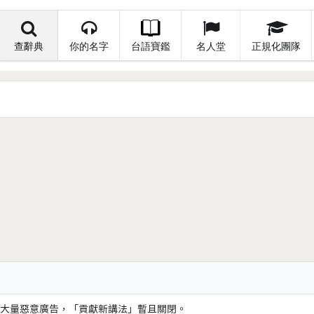
查辭典
你的名字
台語寶鑑
名人堂
正規化團隊
大量惡意廣告，「貢獻新講法」暫且關閉。