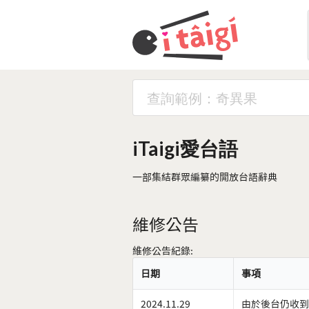
iTaigi愛台語
一部集結群眾編纂的開放台語辭典
維修公告
維修公告紀錄:
日期
事項
2024.11.29
由於後台仍收到