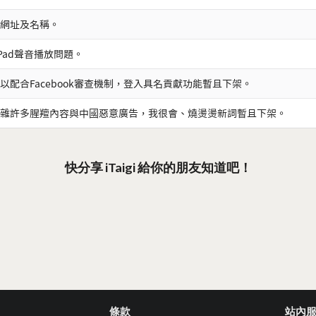
網址及名稱。
iPad聲音播放問題。
以配合Facebook審查機制，登入具名貢獻功能暫且下架。
雜許多腥羶內容與中國惡意廣告，我很會、燒燙燙新詞暫且下架。
快分享 iTaigi 給你的朋友知道吧！
條款
站內