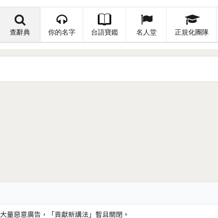
查辭典
你的名字
台語寶鑑
名人堂
正規化團隊
大量惡意廣告，「貢獻新講法」暫且關閉。