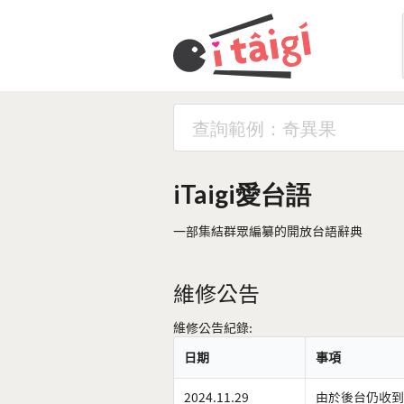
iTaigi愛台語
一部集結群眾編纂的開放台語辭典
維修公告
維修公告紀錄:
日期
事項
2024.11.29
由於後台仍收到