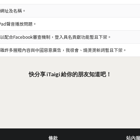
網址及名稱。
iPad聲音播放問題。
以配合Facebook審查機制，登入具名貢獻功能暫且下架。
雜許多腥羶內容與中國惡意廣告，我很會、燒燙燙新詞暫且下架。
快分享 iTaigi 給你的朋友知道吧！
條款
站內